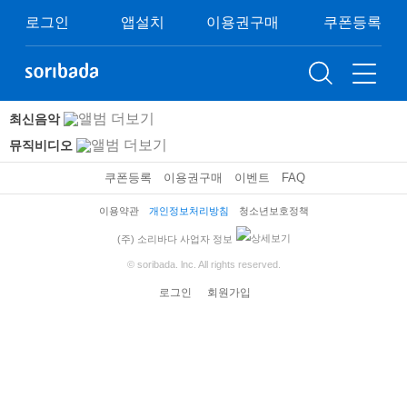
로그인
앱설치
이용권구매
쿠폰등록
최신음악
뮤직비디오
쿠폰등록
이용권구매
이벤트
FAQ
이용약관
개인정보처리방침
청소년보호정책
(주) 소리바다 사업자 정보
© soribada. lnc. All rights reserved.
로그인
회원가입